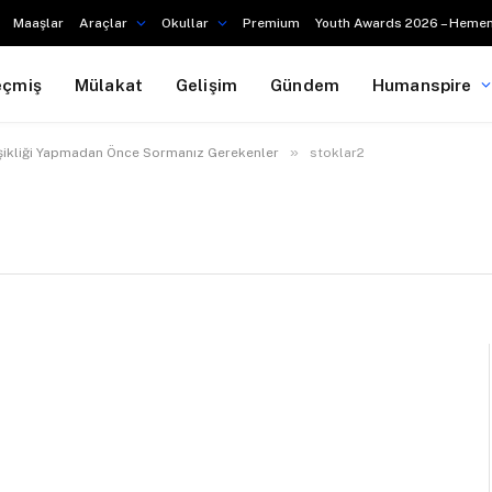
Maaşlar
Araçlar
Okullar
Premium
Youth Awards 2026 – Hemen
eçmiş
Mülakat
Gelişim
Gündem
Humanspire
»
işikliği Yapmadan Önce Sormanız Gerekenler
stoklar2