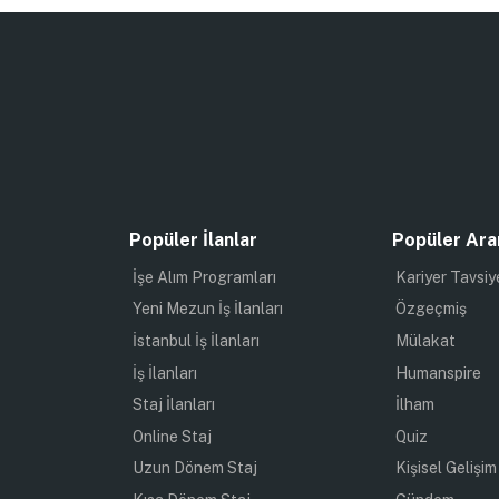
Popüler İlanlar
Popüler Ara
İşe Alım Programları
Kariyer Tavsiy
Yeni Mezun İş İlanları
Özgeçmiş
İstanbul İş İlanları
Mülakat
İş İlanları
Humanspire
Staj İlanları
İlham
Online Staj
Quiz
Uzun Dönem Staj
Kişisel Gelişim