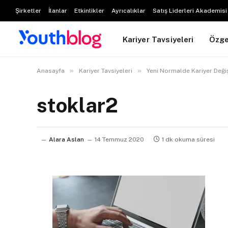
Şirketler
İlanlar
Etkinlikler
Ayrıcalıklar
Satış Liderleri Akademisi
Kariyer Tavsiyeleri
Özg
»
»
Anasayfa
Kariyer Tavsiyeleri
Yeni Normalde Kariyer Değ
stoklar2
Alara Aslan
14 Temmuz 2020
1 dk okuma süresi