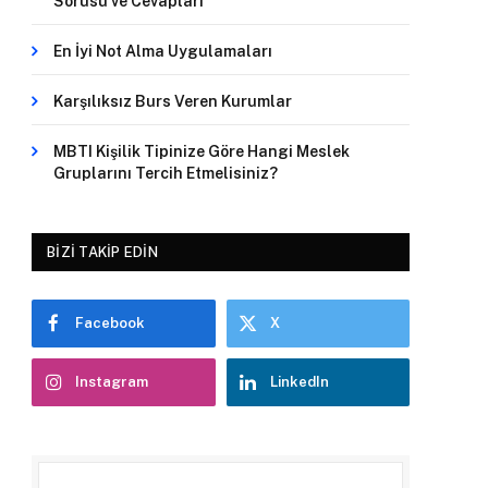
Sorusu ve Cevapları
En İyi Not Alma Uygulamaları
Karşılıksız Burs Veren Kurumlar
MBTI Kişilik Tipinize Göre Hangi Meslek
Gruplarını Tercih Etmelisiniz?
BIZI TAKIP EDIN
Facebook
X
Instagram
LinkedIn