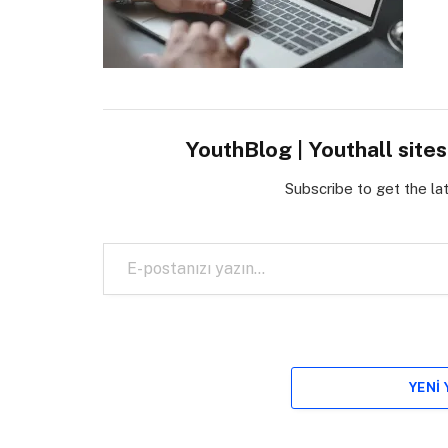
YouthBlog | Youthall site
Subscribe to get the la
E-postanızı yazın…
YENI