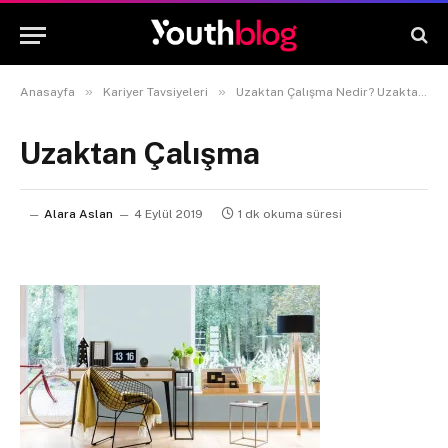
»
»
Anasayfa
Kariyer Tavsiyeleri
Uzaktan Çalışma Nedir? Uzaktan Çalışmanın Avantajları ve Dezavantajları
Uzaktan Çalışma
Alara Aslan
4 Eylül 2019
1 dk okuma süresi