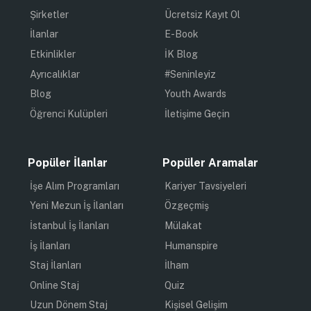
Şirketler
Ücretsiz Kayıt Ol
İlanlar
E-Book
Etkinlikler
İK Blog
Ayrıcalıklar
#Seninleyiz
Blog
Youth Awards
Öğrenci Kulüpleri
İletişime Geçin
Popüler İlanlar
Popüler Aramalar
İşe Alım Programları
Kariyer Tavsiyeleri
Yeni Mezun İş İlanları
Özgeçmiş
İstanbul İş İlanları
Mülakat
İş İlanları
Humanspire
Staj İlanları
İlham
Online Staj
Quiz
Uzun Dönem Staj
Kişisel Gelişim