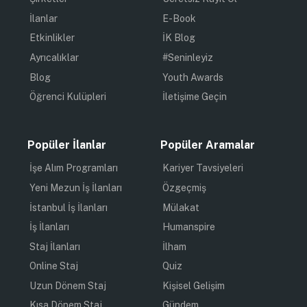
İlanlar
E-Book
Etkinlikler
İK Blog
Ayrıcalıklar
#Seninleyiz
Blog
Youth Awards
Öğrenci Kulüpleri
İletişime Geçin
Popüler İlanlar
Popüler Aramalar
İşe Alım Programları
Kariyer Tavsiyeleri
Yeni Mezun İş İlanları
Özgeçmiş
İstanbul İş İlanları
Mülakat
İş İlanları
Humanspire
Staj İlanları
İlham
Online Staj
Quiz
Uzun Dönem Staj
Kişisel Gelişim
Kısa Dönem Staj
Gündem