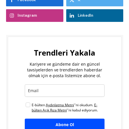
Instagram
LinkedIn
Trendleri Yakala
Kariyere ve gündeme dair en güncel
tavsiyelerden ve trendlerden haberdar
olmak için e-posta listemize abone ol.
E-bülten
Aydınlatma Metni
''ni okudum.
E-
bülten Açık Rıza Metni
''ni kabul ediyorum.
Abone Ol