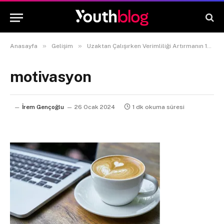
»
»
Anasayfa
Gelişim
Uzaktan Çalışırken Verimliliği Artırmanın 10 Yolu
motivasyon
İrem Gençoğlu
26 Ocak 2024
1 dk okuma süresi