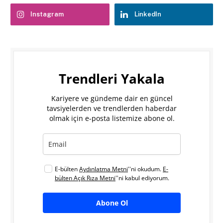
Instagram
LinkedIn
Trendleri Yakala
Kariyere ve gündeme dair en güncel
tavsiyelerden ve trendlerden haberdar
olmak için e-posta listemize abone ol.
E-bülten
Aydınlatma Metni
''ni okudum.
E-
bülten Açık Rıza Metni
''ni kabul ediyorum.
Abone Ol