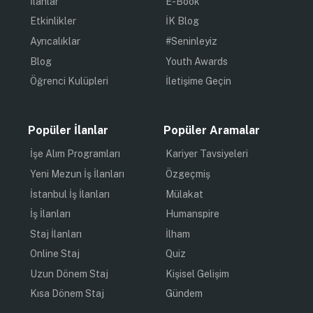
İlanlar
E-Book
Etkinlikler
İK Blog
Ayrıcalıklar
#Seninleyiz
Blog
Youth Awards
Öğrenci Kulüpleri
İletişime Geçin
Popüler İlanlar
Popüler Aramalar
İşe Alım Programları
Kariyer Tavsiyeleri
Yeni Mezun İş İlanları
Özgeçmiş
İstanbul İş İlanları
Mülakat
İş İlanları
Humanspire
Staj İlanları
İlham
Online Staj
Quiz
Uzun Dönem Staj
Kişisel Gelişim
Kısa Dönem Staj
Gündem