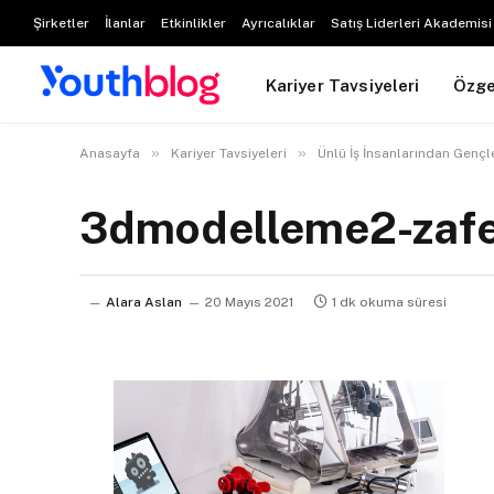
Şirketler
İlanlar
Etkinlikler
Ayrıcalıklar
Satış Liderleri Akademisi
Kariyer Tavsiyeleri
Özg
»
»
Anasayfa
Kariyer Tavsiyeleri
Ünlü İş İnsanlarından Gençle
3dmodelleme2-zaf
Alara Aslan
20 Mayıs 2021
1 dk okuma süresi