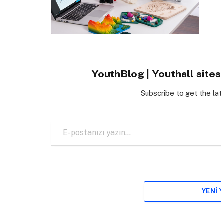
YouthBlog | Youthall site
Subscribe to get the la
E-postanızı yazın…
YENI