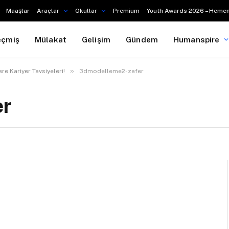
Maaşlar
Araçlar
Okullar
Premium
Youth Awards 2026 – Hemen
eçmiş
Mülakat
Gelişim
Gündem
Humanspire
»
re Kariyer Tavsiyeleri!
3dmodelleme2-zafer
er