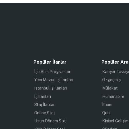
Popüler İlanlar
Popüler Ara
İşe Alım Programları
Kariyer Tavsiy
Yeni Mezun İş İlanları
Özgeçmiş
İstanbul İş İlanları
Mülakat
İş İlanları
Humanspire
Staj İlanları
İlham
Online Staj
Quiz
Uzun Dönem Staj
Kişisel Gelişim