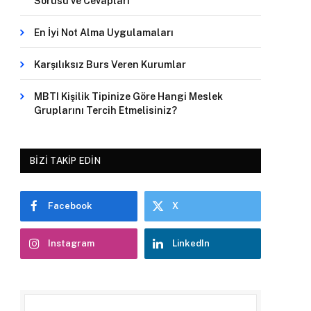
Sorusu ve Cevapları
En İyi Not Alma Uygulamaları
Karşılıksız Burs Veren Kurumlar
MBTI Kişilik Tipinize Göre Hangi Meslek
Gruplarını Tercih Etmelisiniz?
BIZI TAKIP EDIN
Facebook
X
Instagram
LinkedIn