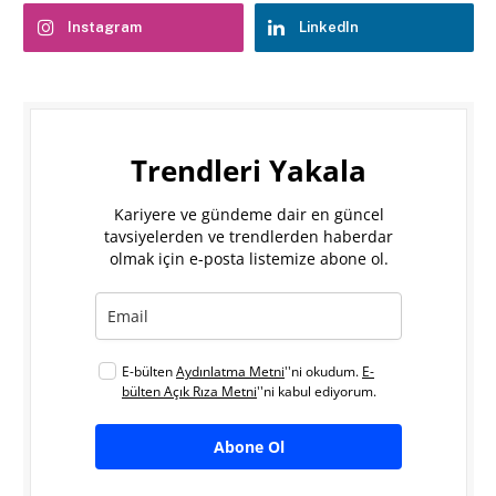
Instagram
LinkedIn
Trendleri Yakala
Kariyere ve gündeme dair en güncel
tavsiyelerden ve trendlerden haberdar
olmak için e-posta listemize abone ol.
E-bülten
Aydınlatma Metni
''ni okudum.
E-
bülten Açık Rıza Metni
''ni kabul ediyorum.
Abone Ol