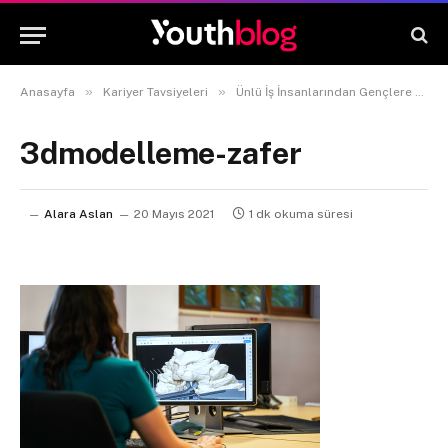
»
»
Anasayfa
Kariyer Tavsiyeleri
Ünlü İş İnsanlarından Gençlere Kariyer Tavsiyeleri!
3dmodelleme-zafer
Alara Aslan
20 Mayıs 2021
1 dk okuma süresi