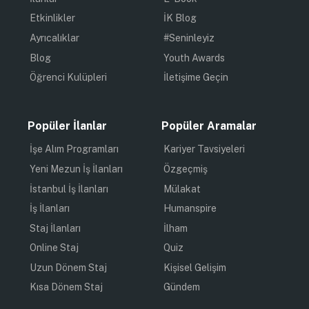
Etkinlikler
İK Blog
Ayrıcalıklar
#Seninleyiz
Blog
Youth Awards
Öğrenci Kulüpleri
İletişime Geçin
Popüler İlanlar
Popüler Aramalar
İşe Alım Programları
Kariyer Tavsiyeleri
Yeni Mezun İş İlanları
Özgeçmiş
İstanbul İş İlanları
Mülakat
İş İlanları
Humanspire
Staj İlanları
İlham
Online Staj
Quiz
Uzun Dönem Staj
Kişisel Gelişim
Kısa Dönem Staj
Gündem