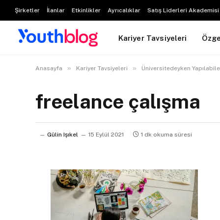
Şirketler
İlanlar
Etkinlikler
Ayrıcalıklar
Satış Liderleri Akademisi
Kariyer Tavsiyeleri
Özg
»
»
Anasayfa
Kariyer Tavsiyeleri
Üniversitedeyken Yapılabile
freelance çalışma
Gülin Işıkel
15 Eylül 2021
1 dk okuma süresi