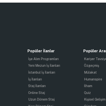
Popüler İlanlar
Popüler Ara
İşe Alım Programları
Kariyer Tavsiy
Yeni Mezun İş İlanları
Özgeçmiş
İstanbul İş İlanları
Mülakat
İş İlanları
Humanspire
Staj İlanları
İlham
Online Staj
Quiz
Uzun Dönem Staj
Kişisel Gelişim