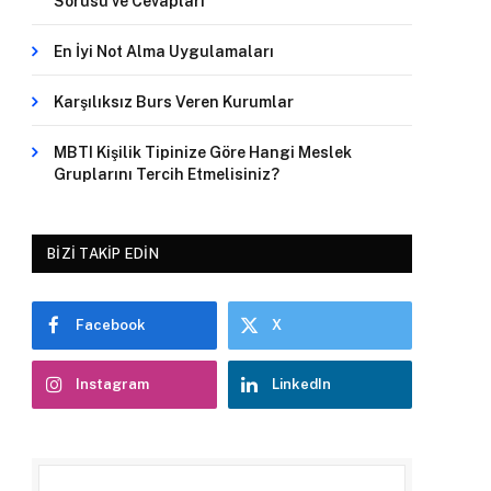
Sorusu ve Cevapları
En İyi Not Alma Uygulamaları
Karşılıksız Burs Veren Kurumlar
MBTI Kişilik Tipinize Göre Hangi Meslek
Gruplarını Tercih Etmelisiniz?
BIZI TAKIP EDIN
Facebook
X
Instagram
LinkedIn