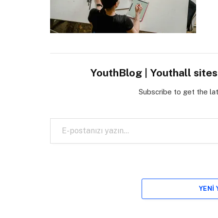
YouthBlog | Youthall site
Subscribe to get the la
E-postanızı yazın…
YENI