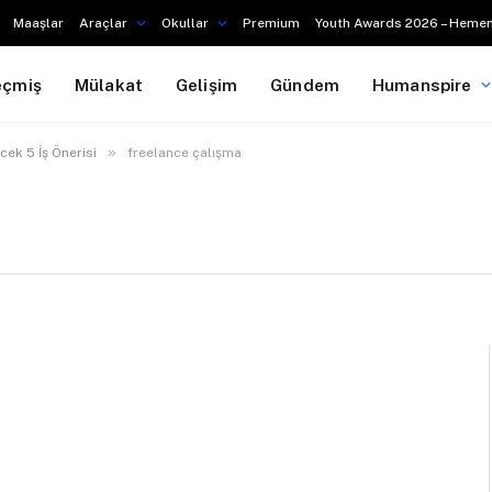
Maaşlar
Araçlar
Okullar
Premium
Youth Awards 2026 – Hemen
eçmiş
Mülakat
Gelişim
Gündem
Humanspire
»
cek 5 İş Önerisi
freelance çalışma