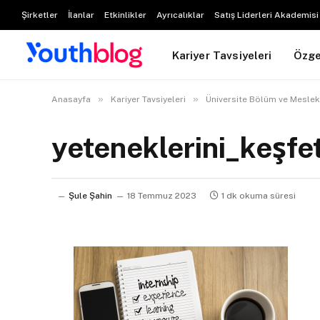
Şirketler
İlanlar
Etkinlikler
Ayrıcalıklar
Satış Liderleri Akademisi
Kariyer Tavsiyeleri
Özg
»
»
Anasayfa
Kariyer Tavsiyeleri
Üniversite Bölüm ve Meslek
yeteneklerini_keşfe
Şule Şahin
18 Temmuz 2023
1 dk okuma süresi