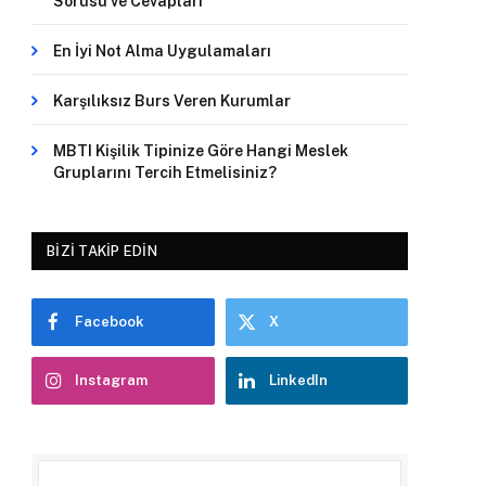
Sorusu ve Cevapları
En İyi Not Alma Uygulamaları
Karşılıksız Burs Veren Kurumlar
MBTI Kişilik Tipinize Göre Hangi Meslek
Gruplarını Tercih Etmelisiniz?
BIZI TAKIP EDIN
Facebook
X
Instagram
LinkedIn