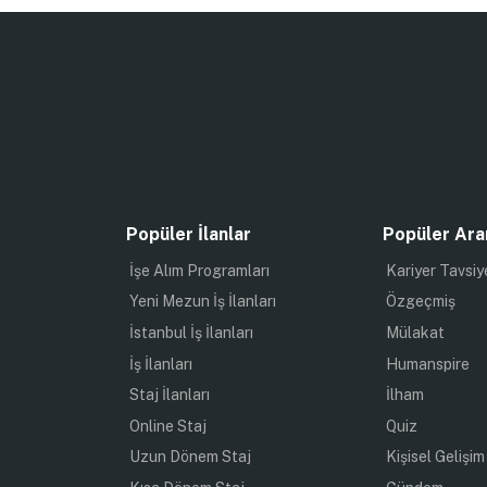
Popüler İlanlar
Popüler Ara
İşe Alım Programları
Kariyer Tavsiy
Yeni Mezun İş İlanları
Özgeçmiş
İstanbul İş İlanları
Mülakat
İş İlanları
Humanspire
Staj İlanları
İlham
Online Staj
Quiz
Uzun Dönem Staj
Kişisel Gelişim