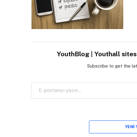
YouthBlog | Youthall site
Subscribe to get the la
E-postanızı yazın…
YENI