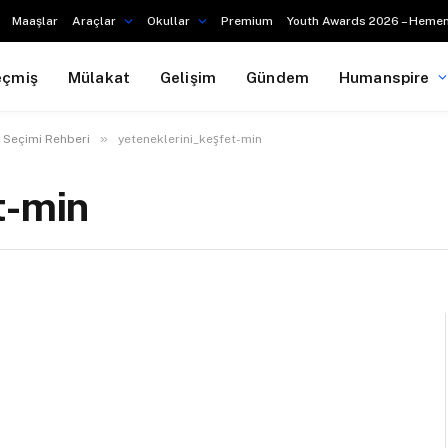
Maaşlar
Araçlar
Okullar
Premium
Youth Awards 2026 – Hemen
eçmiş
Mülakat
Gelişim
Gündem
Humanspire
»
 Seçimi Rehberi
yeteneklerini_keşfet-min
t-min