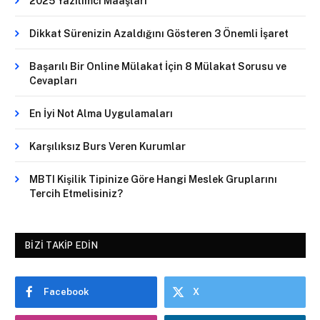
2025 Yazılımcı Maaşları
Dikkat Sürenizin Azaldığını Gösteren 3 Önemli İşaret
Başarılı Bir Online Mülakat İçin 8 Mülakat Sorusu ve
Cevapları
En İyi Not Alma Uygulamaları
Karşılıksız Burs Veren Kurumlar
MBTI Kişilik Tipinize Göre Hangi Meslek Gruplarını
Tercih Etmelisiniz?
BIZI TAKIP EDIN
Facebook
X