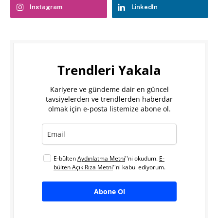
Instagram
LinkedIn
Trendleri Yakala
Kariyere ve gündeme dair en güncel
tavsiyelerden ve trendlerden haberdar
olmak için e-posta listemize abone ol.
E-bülten
Aydınlatma Metni
''ni okudum.
E-
bülten Açık Rıza Metni
''ni kabul ediyorum.
Abone Ol