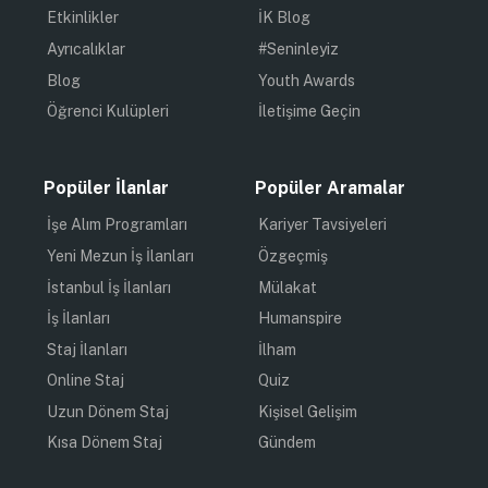
Etkinlikler
İK Blog
Ayrıcalıklar
#Seninleyiz
Blog
Youth Awards
Öğrenci Kulüpleri
İletişime Geçin
Popüler İlanlar
Popüler Aramalar
İşe Alım Programları
Kariyer Tavsiyeleri
Yeni Mezun İş İlanları
Özgeçmiş
İstanbul İş İlanları
Mülakat
İş İlanları
Humanspire
Staj İlanları
İlham
Online Staj
Quiz
Uzun Dönem Staj
Kişisel Gelişim
Kısa Dönem Staj
Gündem