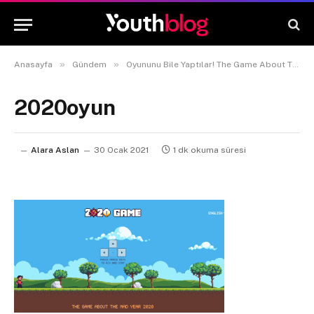
»
»
Anasayfa
Gündem
Oyununu Bile Yaptılar! The Game About The Mad Year 2020
2020oyun
Alara Aslan
30 Ocak 2021
1 dk okuma süresi