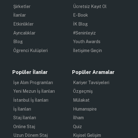
Şirketler
Ücretsiz Kayıt Ol
İlanlar
E-Book
Etkinlikler
İK Blog
Ayrıcalıklar
#Seninleyiz
Blog
Youth Awards
Öğrenci Kulüpleri
İletişime Geçin
Popüler İlanlar
Popüler Aramalar
İşe Alım Programları
Kariyer Tavsiyeleri
Yeni Mezun İş İlanları
Özgeçmiş
İstanbul İş İlanları
Mülakat
İş İlanları
Humanspire
Staj İlanları
İlham
Online Staj
Quiz
Uzun Dönem Staj
Kişisel Gelişim