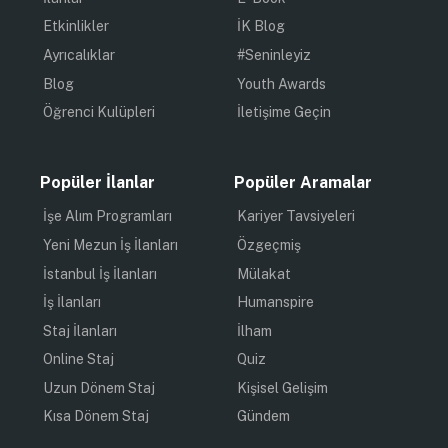
Etkinlikler
İK Blog
Ayrıcalıklar
#Seninleyiz
Blog
Youth Awards
Öğrenci Kulüpleri
İletişime Geçin
Popüler İlanlar
Popüler Aramalar
İşe Alım Programları
Kariyer Tavsiyeleri
Yeni Mezun İş İlanları
Özgeçmiş
İstanbul İş İlanları
Mülakat
İş İlanları
Humanspire
Staj İlanları
İlham
Online Staj
Quiz
Uzun Dönem Staj
Kişisel Gelişim
Kısa Dönem Staj
Gündem