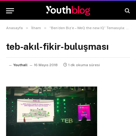
»
»
Anasayfa
İlham
“Ben’den Biz’e – WeQ the new IQ” Temasıyla: TEB Akıl Fikir Buluşması
teb-akıl-fikir-buluşması
Youthall
16 Mayıs 2018
1 dk okuma süresi