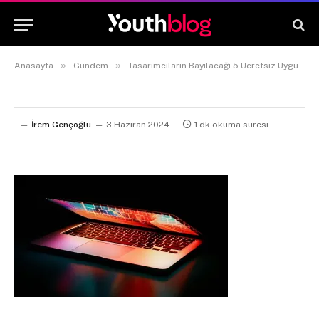
»
»
Anasayfa
Gündem
Tasarımcıların Bayılacağı 5 Ücretsiz Uygulama Önerisi
İrem Gençoğlu
3 Haziran 2024
1 dk okuma süresi