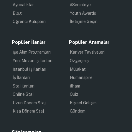
Ayrıcalıklar
#Seninleyiz
Blog
Youth Awards
Öğrenci Kulüpleri
İletişime Geçin
Popüler İlanlar
Popüler Aramalar
İşe Alım Programları
Kariyer Tavsiyeleri
Yeni Mezun İş İlanları
Özgeçmiş
İstanbul İş İlanları
Mülakat
İş İlanları
Humanspire
Staj İlanları
İlham
Online Staj
Quiz
Uzun Dönem Staj
Kişisel Gelişim
Kısa Dönem Staj
Gündem