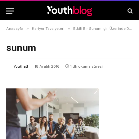
»
»
Anasayfa
Kariyer Tavsiyeleri
Etkili Bir Sunum İçin Üzerinde Durmanız Gereken 4 Ana Nokta
sunum
Youthall
18 Aralık 2016
1 dk okuma süresi