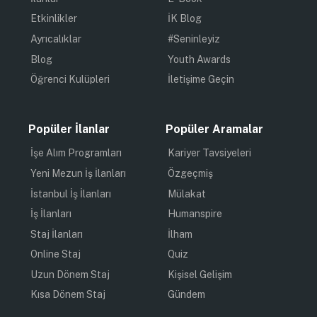
Etkinlikler
İK Blog
Ayrıcalıklar
#Seninleyiz
Blog
Youth Awards
Öğrenci Kulüpleri
İletişime Geçin
Popüler İlanlar
Popüler Aramalar
İşe Alım Programları
Kariyer Tavsiyeleri
Yeni Mezun İş İlanları
Özgeçmiş
İstanbul İş İlanları
Mülakat
İş İlanları
Humanspire
Staj İlanları
İlham
Online Staj
Quiz
Uzun Dönem Staj
Kişisel Gelişim
Kısa Dönem Staj
Gündem