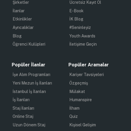
Şirketler
Ücretsiz Kayıt Ol
İlanlar
E-Book
Etkinlikler
İK Blog
Ayrıcalıklar
#Seninleyiz
Blog
Youth Awards
Öğrenci Kulüpleri
İletişime Geçin
Popüler İlanlar
Popüler Aramalar
İşe Alım Programları
Kariyer Tavsiyeleri
Yeni Mezun İş İlanları
Özgeçmiş
İstanbul İş İlanları
Mülakat
İş İlanları
Humanspire
Staj İlanları
İlham
Online Staj
Quiz
Uzun Dönem Staj
Kişisel Gelişim