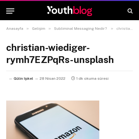
»
»
»
Anasayfa
Gelişim
Subliminal Messaging Nedir?
christian-wiediger-rymh7EZPqRs-unsplash
christian-wiediger-
rymh7EZPqRs-unsplash
Gülin Işıkel
28 Nisan 2022
1 dk okuma süresi