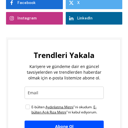
Facebook
X
Instagram
LinkedIn
Trendleri Yakala
Kariyere ve gündeme dair en güncel
tavsiyelerden ve trendlerden haberdar
olmak için e-posta listemize abone ol.
E-bülten
Aydınlatma Metni
''ni okudum.
E-
bülten Açık Rıza Metni
''ni kabul ediyorum.
Abone Ol