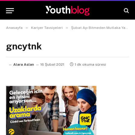
»
»
Anasayfa
Kariyer Tavsiyeleri
Şubat Ayı Bitmeden Mutlaka Yakalaman Gereken Kariyer Fırsatları
gncytnk
Alara Aslan
16 Şubat 2021
1 dk okuma süresi