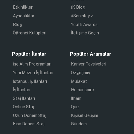
Etkinlikler
İK Blog
Ayrıcalıklar
#Seninleyiz
Blog
Youth Awards
Öğrenci Kulüpleri
İletişime Geçin
Popüler İlanlar
Popüler Aramalar
İşe Alım Programları
Kariyer Tavsiyeleri
Yeni Mezun İş İlanları
Özgeçmiş
İstanbul İş İlanları
Mülakat
İş İlanları
Humanspire
Staj İlanları
İlham
Online Staj
Quiz
Uzun Dönem Staj
Kişisel Gelişim
Kısa Dönem Staj
Gündem