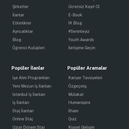
Şirketler
Ücretsiz Kayıt Ol
İlanlar
E-Book
Etkinlikler
İK Blog
Ayrıcalıklar
#Seninleyiz
Blog
Youth Awards
Öğrenci Kulüpleri
İletişime Geçin
Popüler İlanlar
Popüler Aramalar
İşe Alım Programları
Kariyer Tavsiyeleri
Yeni Mezun İş İlanları
Özgeçmiş
İstanbul İş İlanları
Mülakat
İş İlanları
Humanspire
Staj İlanları
İlham
Online Staj
Quiz
Uzun Dönem Staj
Kişisel Gelişim