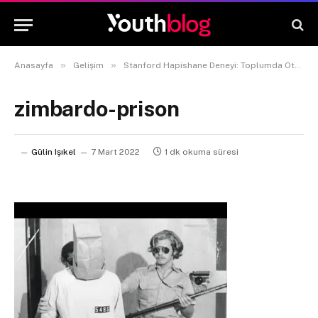
»
»
Anasayfa
Gelişim
Stanford Hapishane Deneyi: Toplumda Otorite Rolü
zimbardo-prison
Gülin Işıkel
7 Mart 2022
1 dk okuma süresi