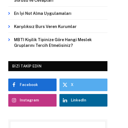
Sorusu ve Cevapları
En İyi Not Alma Uygulamaları
Karşılıksız Burs Veren Kurumlar
MBTI Kişilik Tipinize Göre Hangi Meslek
Gruplarını Tercih Etmelisiniz?
BIZI TAKIP EDIN
Facebook
X
Instagram
LinkedIn