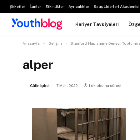
Şirketler
İlanlar
Etkinlikler
Ayrıcalıklar
Satış Liderleri Akademisi
Kariyer Tavsiyeleri
Özg
»
»
Anasayfa
Gelişim
Stanford Hapishane Deneyi: Toplumda
alper
Gülin Işıkel
7 Mart 2022
1 dk okuma süresi