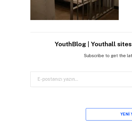
YouthBlog | Youthall site
Subscribe to get the la
E-postanızı yazın…
YENI