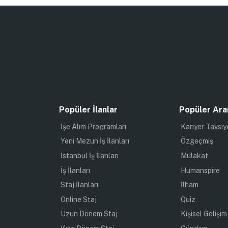
Popüler İlanlar
Popüler Ara
İşe Alım Programları
Kariyer Tavsiy
Yeni Mezun İş İlanları
Özgeçmiş
İstanbul İş İlanları
Mülakat
İş İlanları
Humanspire
Staj İlanları
İlham
Online Staj
Quiz
Uzun Dönem Staj
Kişisel Gelişim