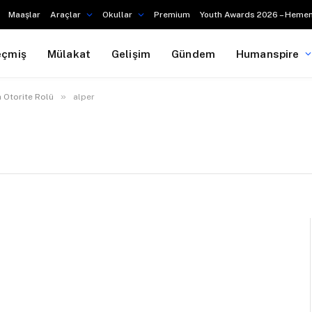
Maaşlar
Araçlar
Okullar
Premium
Youth Awards 2026 – Hemen
eçmiş
Mülakat
Gelişim
Gündem
Humanspire
»
 Otorite Rolü
alper