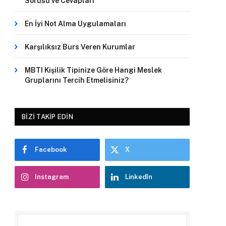
Sorusu ve Cevapları
En İyi Not Alma Uygulamaları
Karşılıksız Burs Veren Kurumlar
MBTI Kişilik Tipinize Göre Hangi Meslek
Gruplarını Tercih Etmelisiniz?
BIZI TAKIP EDIN
Facebook
X
Instagram
LinkedIn