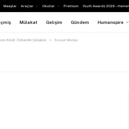
Maaşlar
Araçlar
Okullar
Premium
Youth Awards 2026 – Hemen
eçmiş
Mülakat
Gelişim
Gündem
Humanspire
»
n Kilidi: Özbenlik Çelişkisi
Sosyal Medya