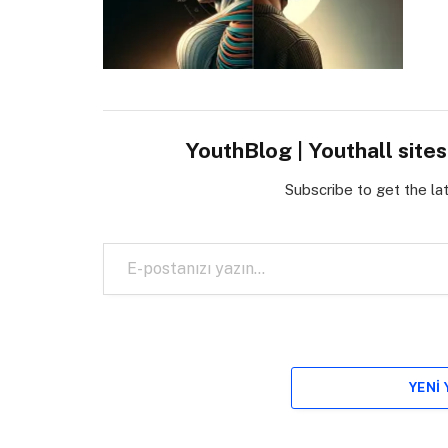
YouthBlog | Youthall site
Subscribe to get the la
E-postanızı yazın…
YENI