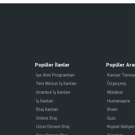
Popüler İlanlar
Popüler Ara
İşe Alım Programları
Kariyer Tavsiy
Yeni Mezun İş İlanları
Özgeçmiş
İstanbul İş İlanları
Mülakat
İş İlanları
Humanspire
Staj İlanları
İlham
Online Staj
Quiz
Uzun Dönem Staj
Kişisel Gelişim