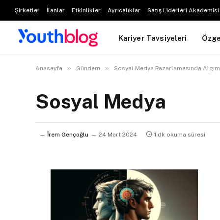
Şirketler
İlanlar
Etkinlikler
Ayrıcalıklar
Satış Liderleri Akademisi
Kariyer Tavsiyeleri
Özg
»
»
Anasayfa
Gündem
Sosyal Medya Pazarlamasında Algımızı
Sosyal Medya
İrem Gençoğlu
24 Mart 2024
1 dk okuma süresi