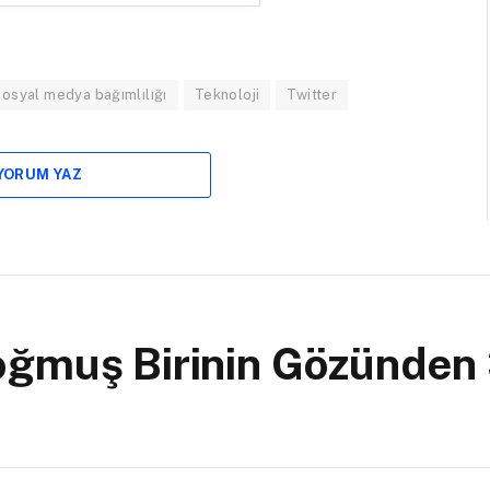
sosyal medya bağımlılığı
Teknoloji
Twitter
 YORUM YAZ
ğmuş Birinin Gözünden 