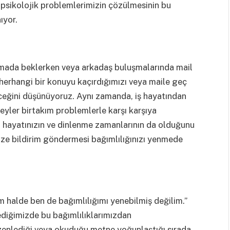
 psikolojik problemlerimizin çözülmesinin bu
ıyor.
ımada beklerken veya arkadaş buluşmalarında mail
i herhangi bir konuyu kaçırdığımızı veya maile geç
ceğini düşünüyoruz. Aynı zamanda, iş hayatından
eyler birtakım problemlerle karşı karşıya
zel hayatınızın ve dinlenme zamanlarının da olduğunu
size bildirim göndermesi bağımlılığınızı yenmede
ım halde ben de bağımlılığımı yenebilmiş değilim.’’
ediğimizde bu bağımlılıklarımızdan
üzenlediği veya okuduğu metne yoğunlaştığı sırada