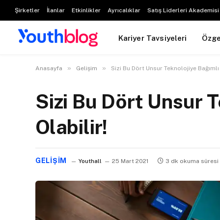
Şirketler
İlanlar
Etkinlikler
Ayrıcalıklar
Satış Liderleri Akademisi
Kariyer Tavsiyeleri
Özg
»
»
Anasayfa
Gelişim
Sizi Bu Dört Unsur Teknolojiye Bağımlı 
Sizi Bu Dört Unsur T
Olabilir!
GELIŞIM
Youthall
25 Mart 2021
3 dk okuma süresi