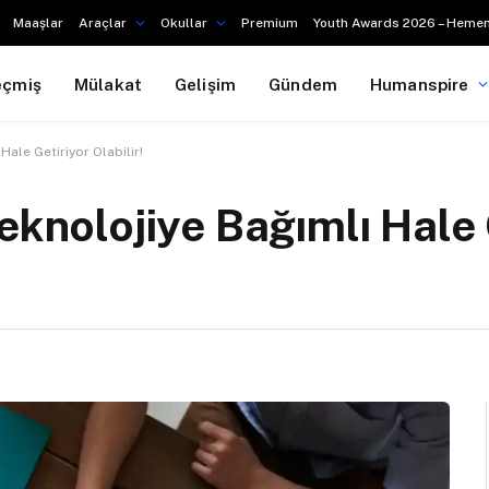
Maaşlar
Araçlar
Okullar
Premium
Youth Awards 2026 – Hemen
eçmiş
Mülakat
Gelişim
Gündem
Humanspire
Hale Getiriyor Olabilir!
eknolojiye Bağımlı Hale 