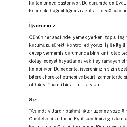
kullanılmaya başlanıyor. Bu durumda da Eyal,
konudaki bağımlılığımızı azaltabileceğine inan
İşverenini
z
Günün her saatinde, yemek yerken, toplu taş
kutumuzu sürekli kontrol ediyoruz. İş ile ilgil
cevap vermemiz durumunda bir sıkıntı olabile
dolayı sosyal hayatlarına vakit ayıramayan bir
kalabiliyor. Bu nedenle, işvereninizin sizin ö
bilerek hareket etmesi ve belirli zamanlarda 
oldukça önemli bir adım olacaktır.
Siz
“Aslında yıllardır bağımlılıklar üzerine yazdığ
Cümlelerini kullanan Eyal, kendimizi gözleml
kurtulabileceğimizi düşünüyor. Bir yazısını d