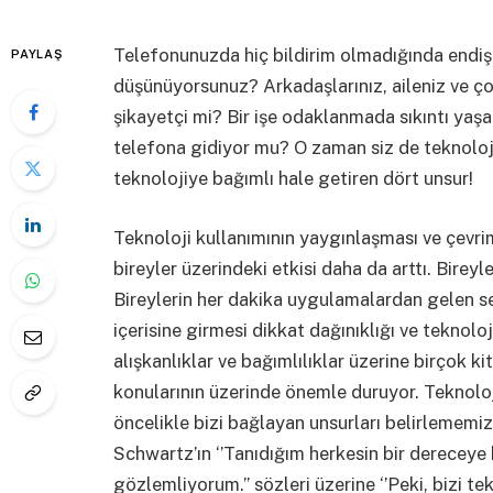
Telefonunuzda hiç bildirim olmadığında endi
PAYLAŞ
düşünüyorsunuz? Arkadaşlarınız, aileniz ve çocu
şikayetçi mi? Bir işe odaklanmada sıkıntı yaşa
telefona gidiyor mu? O zaman siz de teknoloji b
teknolojiye bağımlı hale getiren dört unsur!
Teknoloji kullanımının yaygınlaşması ve çevrim
bireyler üzerindeki etkisi daha da arttı. Bireyl
Bireylerin her dakika uygulamalardan gelen s
içerisine girmesi dikkat dağınıklığı ve teknoloj
alışkanlıklar ve bağımlılıklar üzerine birçok ki
konularının üzerinde önemle duruyor. Teknoloj
öncelikle bizi bağlayan unsurları belirlememi
Schwartz’ın ‘’Tanıdığım herkesin bir dereceye 
gözlemliyorum.’’ sözleri üzerine ‘’Peki, bizi t