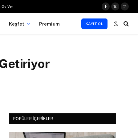
 Oy Ver
Facebook
X
Instag
(Twitter)
Keşfet
Premium
KAYIT OL
Getiriyor
POPÜLER İÇERIKLER