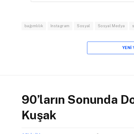
bağımlılık
Instagram
Sosyal
Sosyal Medya
YENI
90’ların Sonunda Do
Kuşak