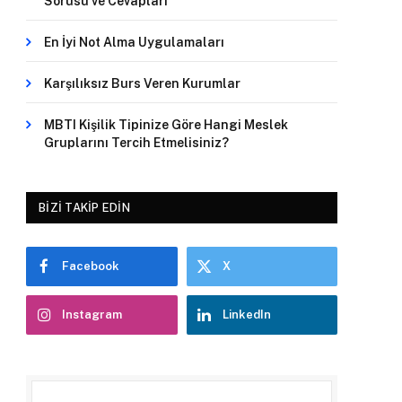
Sorusu ve Cevapları
En İyi Not Alma Uygulamaları
Karşılıksız Burs Veren Kurumlar
MBTI Kişilik Tipinize Göre Hangi Meslek
Gruplarını Tercih Etmelisiniz?
BIZI TAKIP EDIN
Facebook
X
Instagram
LinkedIn