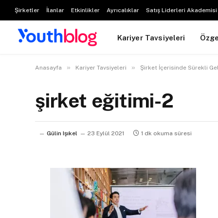
Şirketler
İlanlar
Etkinlikler
Ayrıcalıklar
Satış Liderleri Akademisi
Kariyer Tavsiyeleri
Özg
»
»
Anasayfa
Kariyer Tavsiyeleri
Şirket İçerisinde Sürekli Ge
şirket eğitimi-2
Gülin Işıkel
23 Eylül 2021
1 dk okuma süresi