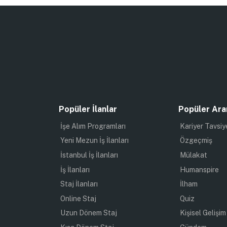
Popüler İlanlar
Popüler Ara
İşe Alım Programları
Kariyer Tavsiy
Yeni Mezun İş İlanları
Özgeçmiş
İstanbul İş İlanları
Mülakat
İş İlanları
Humanspire
Staj İlanları
İlham
Online Staj
Quiz
Uzun Dönem Staj
Kişisel Gelişim