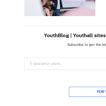
YouthBlog | Youthall site
Subscribe to get the la
E-postanızı yazın…
YENI