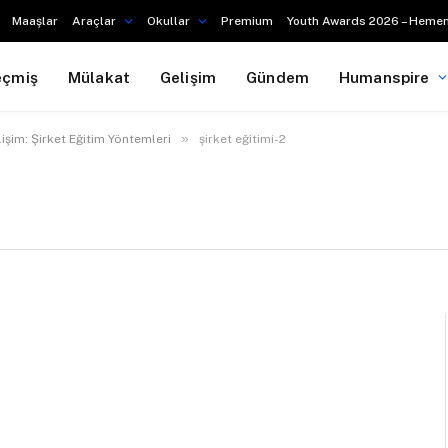
Maaşlar
Araçlar
Okullar
Premium
Youth Awards 2026 – Hemen
eçmiş
Mülakat
Gelişim
Gündem
Humanspire
»
lişim: Şirket Eğitim Yöntemleri
şirket eğitimi-2