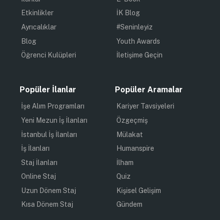
Etkinlikler
İK Blog
Ayrıcalıklar
#Seninleyiz
Blog
Youth Awards
Öğrenci Kulüpleri
İletişime Geçin
Popüler İlanlar
Popüler Aramalar
İşe Alım Programları
Kariyer Tavsiyeleri
Yeni Mezun İş İlanları
Özgeçmiş
İstanbul İş İlanları
Mülakat
İş İlanları
Humanspire
Staj İlanları
İlham
Online Staj
Quiz
Uzun Dönem Staj
Kişisel Gelişim
Kısa Dönem Staj
Gündem