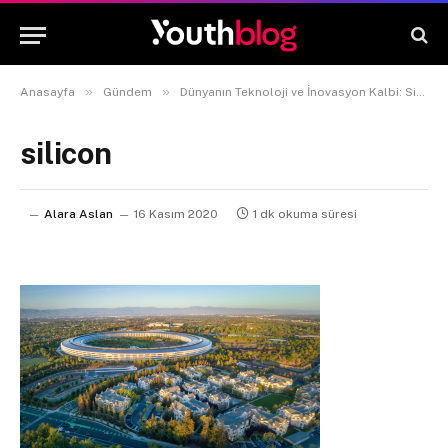
»
»
Anasayfa
Gündem
Dünyanın Teknoloji ve İnovasyon Kalbi: Silikon Vadisi
silicon
Alara Aslan
16 Kasım 2020
1 dk okuma süresi