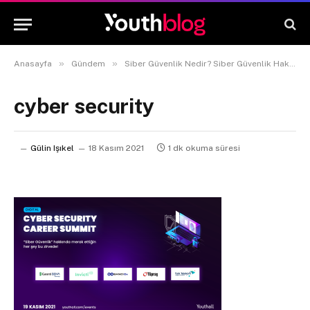
»
»
Anasayfa
Gündem
Siber Güvenlik Nedir? Siber Güvenlik Hakkında Bilmeniz Gereken Her Şey
cyber security
Gülin Işıkel
18 Kasım 2021
1 dk okuma süresi