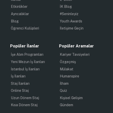
Etkinlikler
İK Blog
Ayrıcalıklar
#Seninleyiz
Blog
Youth Awards
Öğrenci Kulüpleri
İletişime Geçin
Popüler İlanlar
Popüler Aramalar
İşe Alım Programları
Kariyer Tavsiyeleri
Yeni Mezun İş İlanları
Özgeçmiş
İstanbul İş İlanları
Mülakat
İş İlanları
Humanspire
Staj İlanları
İlham
Online Staj
Quiz
Uzun Dönem Staj
Kişisel Gelişim
Kısa Dönem Staj
Gündem