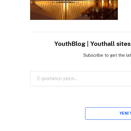
YouthBlog | Youthall site
Subscribe to get the la
E-postanızı yazın…
YENI