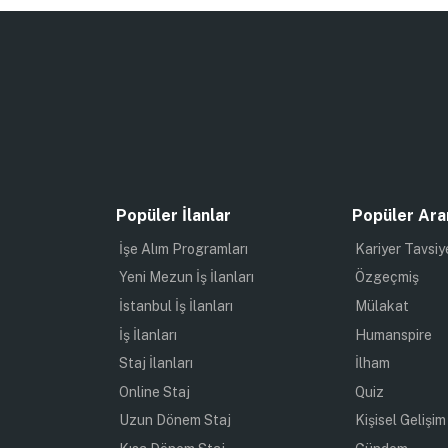
Popüler İlanlar
Popüler Ara
İşe Alım Programları
Kariyer Tavsiy
Yeni Mezun İş İlanları
Özgeçmiş
İstanbul İş İlanları
Mülakat
İş İlanları
Humanspire
Staj İlanları
İlham
Online Staj
Quiz
Uzun Dönem Staj
Kişisel Gelişim