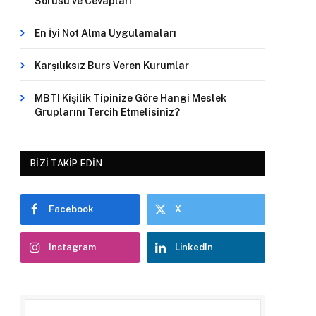
Sorusu ve Cevapları
En İyi Not Alma Uygulamaları
Karşılıksız Burs Veren Kurumlar
MBTI Kişilik Tipinize Göre Hangi Meslek
Gruplarını Tercih Etmelisiniz?
BIZI TAKIP EDIN
Facebook
X
Instagram
LinkedIn