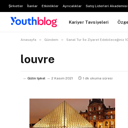
Şirketler
İlanlar
Etkinlikler
Ayrıcalıklar
Satış Liderleri Akademisi
Kariyer Tavsiyeleri
Özg
»
»
Anasayfa
Gündem
Sanal Tur İle Ziyaret Edebileceğiniz 
louvre
Gülin Işıkel
2 Kasım 2021
1 dk okuma süresi