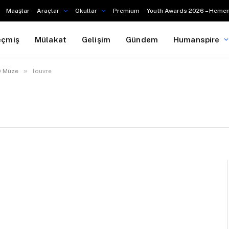
Maaşlar
Araçlar
Okullar
Premium
Youth Awards 2026 – Hemen
eçmiş
Mülakat
Gelişim
Gündem
Humanspire
»
10 Müze
louvre