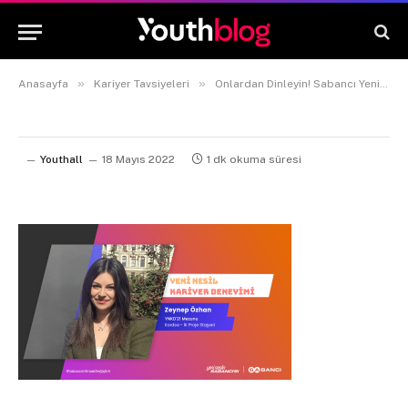
»
»
Anasayfa
Kariyer Tavsiyeleri
Onlardan Dinleyin! Sabancı Yeni Nesil Kariyer Deneyimi Mezunlarının Deneyimleri
Youthall
18 Mayıs 2022
1 dk okuma süresi