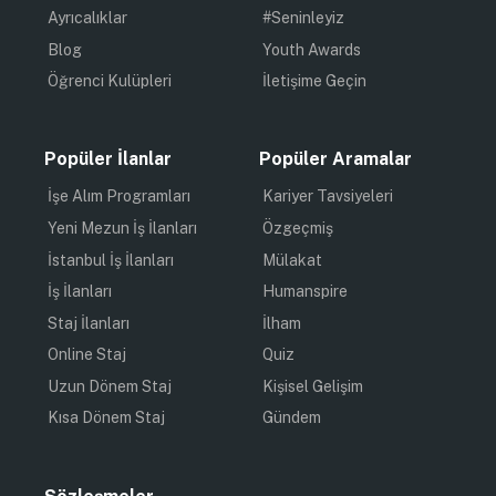
Ayrıcalıklar
#Seninleyiz
Blog
Youth Awards
Öğrenci Kulüpleri
İletişime Geçin
Popüler İlanlar
Popüler Aramalar
İşe Alım Programları
Kariyer Tavsiyeleri
Yeni Mezun İş İlanları
Özgeçmiş
İstanbul İş İlanları
Mülakat
İş İlanları
Humanspire
Staj İlanları
İlham
Online Staj
Quiz
Uzun Dönem Staj
Kişisel Gelişim
Kısa Dönem Staj
Gündem