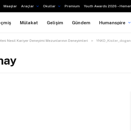
Maaşlar
Araçlar
Okullar
Premium
Youth Awards 2026 – Hemen
eçmiş
Mülakat
Gelişim
Gündem
Humanspire
»
Yeni Nesil Kariyer Deneyimi Mezunlarının Deneyimleri
YNKD_Kisiler_dogan
nay