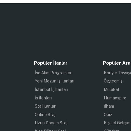
Popüler İlanlar
Popüler Ara
İşe Alım Programları
Kariyer Tavsiy
Yeni Mezun İş İlanları
Özgeçmiş
İstanbul İş İlanları
Mülakat
İş İlanları
Humanspire
Staj İlanları
İlham
Online Staj
Quiz
Uzun Dönem Staj
Kişisel Gelişim