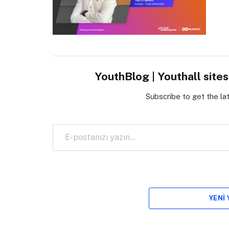
YouthBlog | Youthall site
Subscribe to get the la
E-postanızı yazın…
YENI