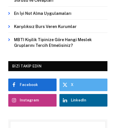
Sorusu ve Cevapları
En İyi Not Alma Uygulamaları
Karşılıksız Burs Veren Kurumlar
MBTI Kişilik Tipinize Göre Hangi Meslek
Gruplarını Tercih Etmelisiniz?
BIZI TAKIP EDIN
Facebook
X
Instagram
LinkedIn