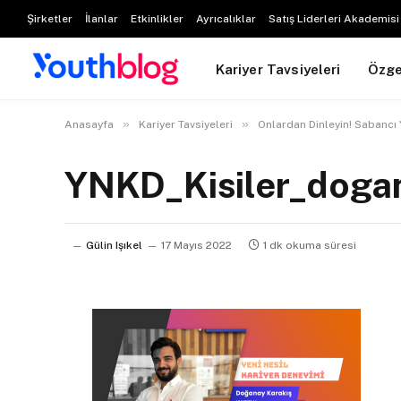
Şirketler
İlanlar
Etkinlikler
Ayrıcalıklar
Satış Liderleri Akademisi
Kariyer Tavsiyeleri
Özg
»
»
Anasayfa
Kariyer Tavsiyeleri
Onlardan Dinleyin! Sabancı 
YNKD_Kisiler_doga
Gülin Işıkel
17 Mayıs 2022
1 dk okuma süresi