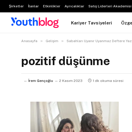
Şirketler
İlanlar
Etkinlikler
Ayrıcalıklar
Satış Liderleri Akademisi
Kariyer Tavsiyeleri
Özg
»
»
Anasayfa
Gelişim
Sabahları Uyanır Uyanmaz Deftere Ya
pozitif düşünme
İrem Gençoğlu
2 Kasım 2023
1 dk okuma süresi