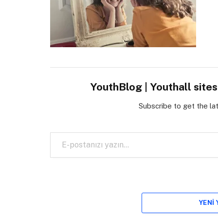
YouthBlog | Youthall site
Subscribe to get the la
E-postanızı yazın…
YENI