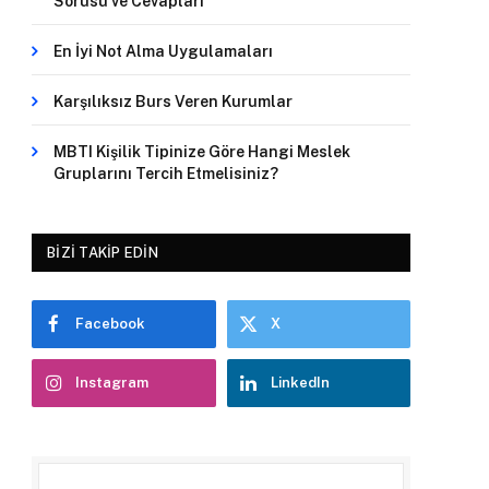
Sorusu ve Cevapları
En İyi Not Alma Uygulamaları
Karşılıksız Burs Veren Kurumlar
MBTI Kişilik Tipinize Göre Hangi Meslek
Gruplarını Tercih Etmelisiniz?
BIZI TAKIP EDIN
Facebook
X
Instagram
LinkedIn