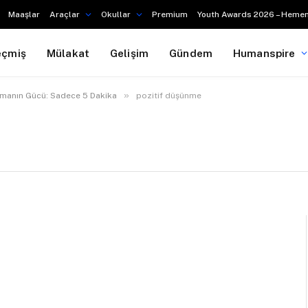
Maaşlar
Araçlar
Okullar
Premium
Youth Awards 2026 – Hemen
eçmiş
Mülakat
Gelişim
Gündem
Humanspire
»
zmanın Gücü: Sadece 5 Dakika
pozitif düşünme