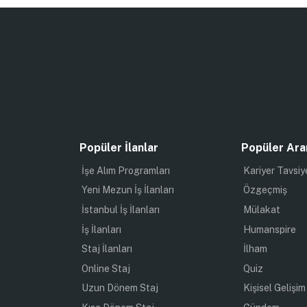
Popüler İlanlar
Popüler Ara
İşe Alım Programları
Kariyer Tavsiy
Yeni Mezun İş İlanları
Özgeçmiş
İstanbul İş İlanları
Mülakat
İş İlanları
Humanspire
Staj İlanları
İlham
Online Staj
Quiz
Uzun Dönem Staj
Kişisel Gelişim