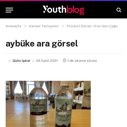
»
»
Anasayfa
Kariyer Tavsiyeleri
Product Recall: Ürün Geri Çağırma Nedir?
aybüke ara görsel
Gülin Işıkel
26 Eylül 2021
1 dk okuma süresi