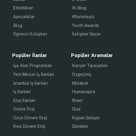
Etkinlikler
İK Blog
Ayrıcalıklar
#Seninleyiz
Blog
Youth Awards
Öğrenci Kulüpleri
İletişime Geçin
Popüler İlanlar
Popüler Aramalar
İşe Alım Programları
Kariyer Tavsiyeleri
Yeni Mezun İş İlanları
Özgeçmiş
İstanbul İş İlanları
Mülakat
İş İlanları
Humanspire
Staj İlanları
İlham
Online Staj
Quiz
Uzun Dönem Staj
Kişisel Gelişim
Kısa Dönem Staj
Gündem