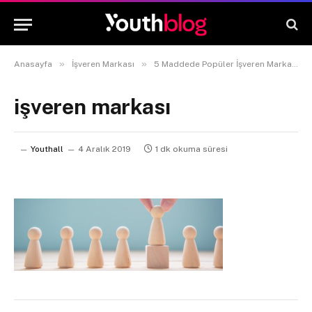
»
»
Anasayfa
İşveren Markası
5 Maddede Popüler İşveren Markası Trendleri 2020
işveren markası
Youthall
4 Aralık 2019
1 dk okuma süresi