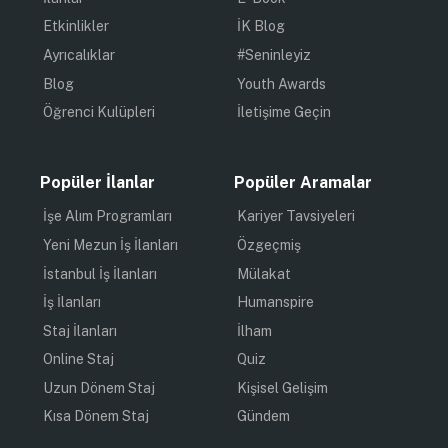
Etkinlikler
İK Blog
Ayrıcalıklar
#Seninleyiz
Blog
Youth Awards
Öğrenci Kulüpleri
İletişime Geçin
Popüler İlanlar
Popüler Aramalar
İşe Alım Programları
Kariyer Tavsiyeleri
Yeni Mezun İş İlanları
Özgeçmiş
İstanbul İş İlanları
Mülakat
İş İlanları
Humanspire
Staj İlanları
İlham
Online Staj
Quiz
Uzun Dönem Staj
Kişisel Gelişim
Kısa Dönem Staj
Gündem