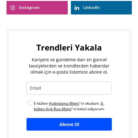
Instagram
LinkedIn
Trendleri Yakala
Kariyere ve gündeme dair en güncel
tavsiyelerden ve trendlerden haberdar
olmak için e-posta listemize abone ol.
E-bülten
Aydınlatma Metni
''ni okudum.
E-
bülten Açık Rıza Metni
''ni kabul ediyorum.
Abone Ol