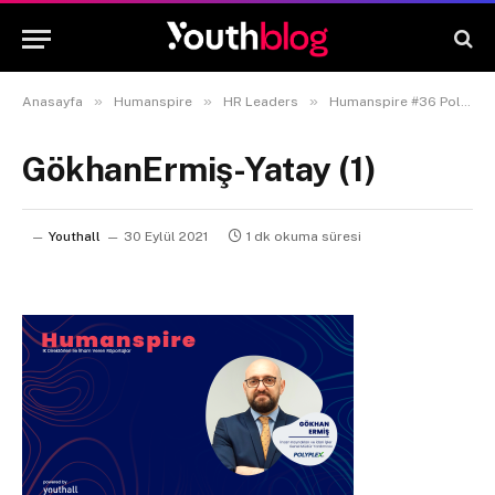
»
»
»
Anasayfa
Humanspire
HR Leaders
Humanspire #36 Polyplex – İnsan Kaynakları ve İdari İşler Genel Müdür Yardımcısı Gökhan Ermiş
GökhanErmiş-Yatay (1)
Youthall
30 Eylül 2021
1 dk okuma süresi