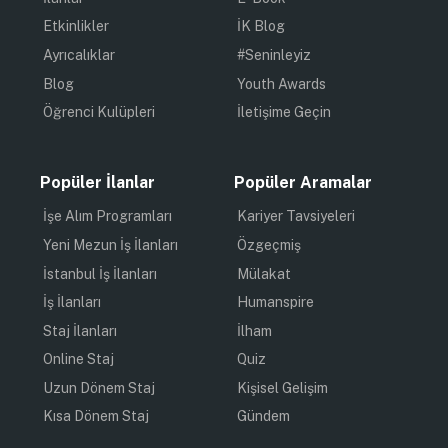
Etkinlikler
İK Blog
Ayrıcalıklar
#Seninleyiz
Blog
Youth Awards
Öğrenci Kulüpleri
İletişime Geçin
Popüler İlanlar
Popüler Aramalar
İşe Alım Programları
Kariyer Tavsiyeleri
Yeni Mezun İş İlanları
Özgeçmiş
İstanbul İş İlanları
Mülakat
İş İlanları
Humanspire
Staj İlanları
İlham
Online Staj
Quiz
Uzun Dönem Staj
Kişisel Gelişim
Kısa Dönem Staj
Gündem