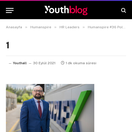
»
»
»
Anasayfa
Humanspire
HR Leaders
Humanspire #36 Polyplex – İnsan Kaynakları ve İdari İşler Genel Müdür Yardımcısı Gökhan Ermiş
1
Youthall
30 Eylül 2021
1 dk okuma süresi