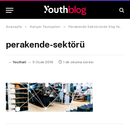
»
»
Anasayfa
Kariyer Tavsiyeleri
Perakende Sektöründe Staj Yapmak İçin 4 Neden! – Önyargılarını Yıkıyoruz.
perakende-sektörü
Youthall
5 Ocak 2019
1 dk okuma süresi