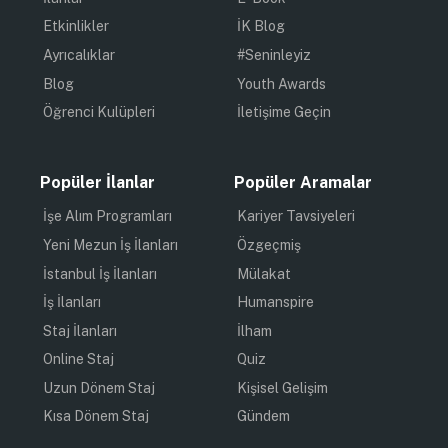
Etkinlikler
İK Blog
Ayrıcalıklar
#Seninleyiz
Blog
Youth Awards
Öğrenci Kulüpleri
İletişime Geçin
Popüler İlanlar
Popüler Aramalar
İşe Alım Programları
Kariyer Tavsiyeleri
Yeni Mezun İş İlanları
Özgeçmiş
İstanbul İş İlanları
Mülakat
İş İlanları
Humanspire
Staj İlanları
İlham
Online Staj
Quiz
Uzun Dönem Staj
Kişisel Gelişim
Kısa Dönem Staj
Gündem