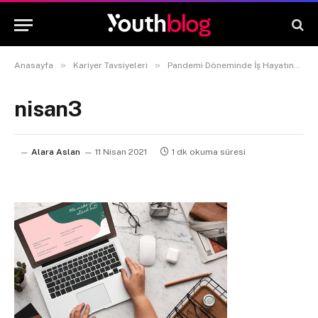
»
»
Anasayfa
Kariyer Tavsiyeleri
Pandemi Döneminde İş Hayatındaki Z Kuşağı Ne Durumda?
nisan3
Alara Aslan
11 Nisan 2021
1 dk okuma süresi