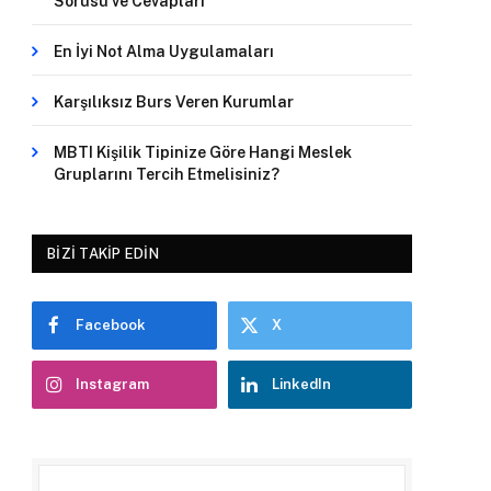
Sorusu ve Cevapları
En İyi Not Alma Uygulamaları
Karşılıksız Burs Veren Kurumlar
MBTI Kişilik Tipinize Göre Hangi Meslek
Gruplarını Tercih Etmelisiniz?
BIZI TAKIP EDIN
Facebook
X
Instagram
LinkedIn