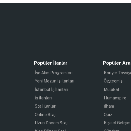
Popüler İlanlar
Popüler Ara
İşe Alım Programları
Kariyer Tavsiy
Yeni Mezun İş İlanları
Özgeçmiş
İstanbul İş İlanları
Mülakat
İş İlanları
Humanspire
Staj İlanları
İlham
Online Staj
Quiz
Uzun Dönem Staj
Kişisel Gelişim