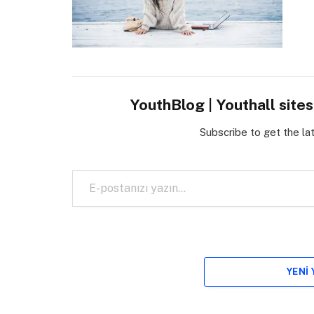
YouthBlog | Youthall site
Subscribe to get the la
E-postanızı yazın…
YENI