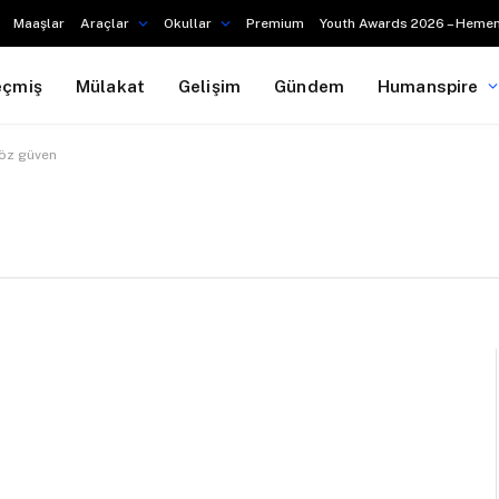
Maaşlar
Araçlar
Okullar
Premium
Youth Awards 2026 – Hemen
eçmiş
Mülakat
Gelişim
Gündem
Humanspire
öz güven