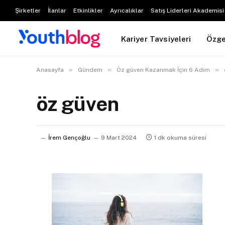
Şirketler
İlanlar
Etkinlikler
Ayrıcalıklar
Satış Liderleri Akademisi
Kariyer Tavsiyeleri
Özg
»
»
»
Anasayfa
Gündem
Öz güven Kazanmak İçin 6 Adım
öz güven
İrem Gençoğlu
9 Mart 2024
1 dk okuma süresi