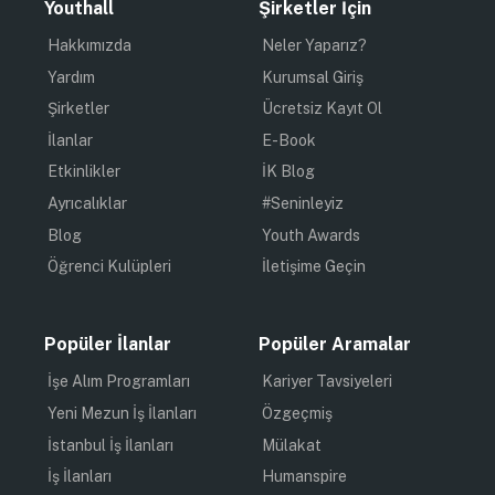
Youthall
Şirketler İçin
Hakkımızda
Neler Yaparız?
Yardım
Kurumsal Giriş
Şirketler
Ücretsiz Kayıt Ol
İlanlar
E-Book
Etkinlikler
İK Blog
Ayrıcalıklar
#Seninleyiz
Blog
Youth Awards
Öğrenci Kulüpleri
İletişime Geçin
Popüler İlanlar
Popüler Aramalar
İşe Alım Programları
Kariyer Tavsiyeleri
Yeni Mezun İş İlanları
Özgeçmiş
İstanbul İş İlanları
Mülakat
İş İlanları
Humanspire