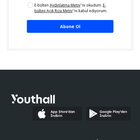
E-bülten
Aydınlatma Metni
''ni okudum.
E-
bülten Açık Rıza Metni
''ni kabul ediyorum.
Abone Ol