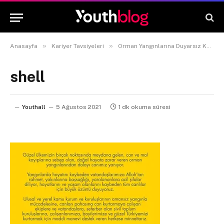
»
»
Anasayfa
Kariyer Tavsiyeleri
Orman Yangınlarına Duyarsız Kalmayan Şirketler
shell
Youthall
5 Ağustos 2021
1 dk okuma süresi