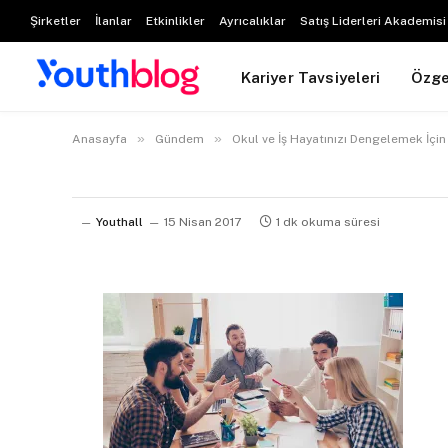
Şirketler
İlanlar
Etkinlikler
Ayrıcalıklar
Satış Liderleri Akademisi
Kariyer Tavsiyeleri
Özg
»
»
Anasayfa
Gündem
Okul ve İş Hayatınızı Dengelemek İçi
Youthall
15 Nisan 2017
1 dk okuma süresi