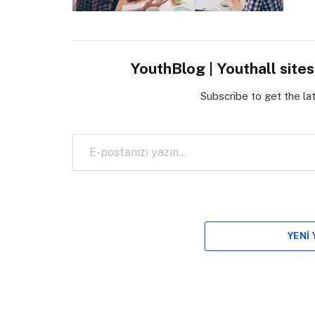
YouthBlog | Youthall site
Subscribe to get the la
E-postanızı yazın…
YENI