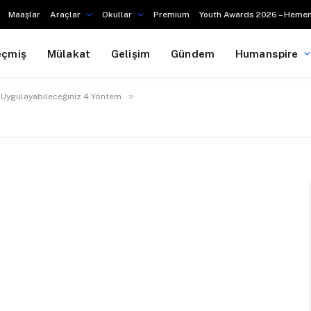
Maaşlar
Araçlar
Okullar
Premium
Youth Awards 2026 – Hemen
eçmiş
Mülakat
Gelişim
Gündem
Humanspire
»
n Uygulayabileceğiniz 4 Yöntem