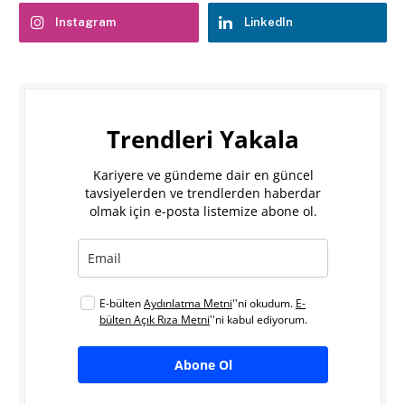
Instagram
LinkedIn
Trendleri Yakala
Kariyere ve gündeme dair en güncel
tavsiyelerden ve trendlerden haberdar
olmak için e-posta listemize abone ol.
E-bülten
Aydınlatma Metni
''ni okudum.
E-
bülten Açık Rıza Metni
''ni kabul ediyorum.
Abone Ol