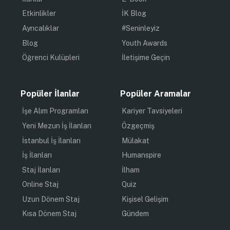
Etkinlikler
İK Blog
Ayrıcalıklar
#Seninleyiz
Blog
Youth Awards
Öğrenci Kulüpleri
İletişime Geçin
Popüler İlanlar
Popüler Aramalar
İşe Alım Programları
Kariyer Tavsiyeleri
Yeni Mezun İş İlanları
Özgeçmiş
İstanbul İş İlanları
Mülakat
İş İlanları
Humanspire
Staj İlanları
İlham
Online Staj
Quiz
Uzun Dönem Staj
Kişisel Gelişim
Kısa Dönem Staj
Gündem