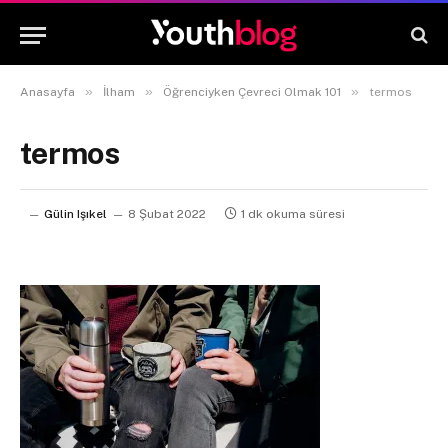
»
»
»
Anasayfa
İlham
Öğrenciyken Çevreci Olmak 101
termos
termos
Gülin Işıkel
8 Şubat 2022
1 dk okuma süresi