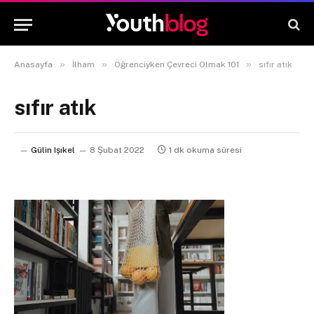
»
»
»
Anasayfa
İlham
Öğrenciyken Çevreci Olmak 101
sıfır atık
sıfır atık
Gülin Işıkel
8 Şubat 2022
1 dk okuma süresi