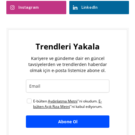
Instagram
LinkedIn
Trendleri Yakala
Kariyere ve gündeme dair en güncel
tavsiyelerden ve trendlerden haberdar
olmak için e-posta listemize abone ol.
E-bülten
Aydınlatma Metni
''ni okudum.
E-
bülten Açık Rıza Metni
''ni kabul ediyorum.
Abone Ol