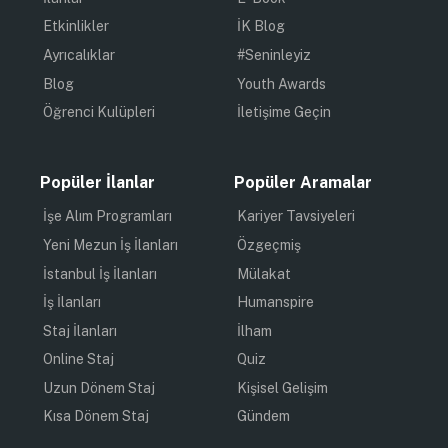
Etkinlikler
İK Blog
Ayrıcalıklar
#Seninleyiz
Blog
Youth Awards
Öğrenci Kulüpleri
İletişime Geçin
Popüler İlanlar
Popüler Aramalar
İşe Alım Programları
Kariyer Tavsiyeleri
Yeni Mezun İş İlanları
Özgeçmiş
İstanbul İş İlanları
Mülakat
İş İlanları
Humanspire
Staj İlanları
İlham
Online Staj
Quiz
Uzun Dönem Staj
Kişisel Gelişim
Kısa Dönem Staj
Gündem