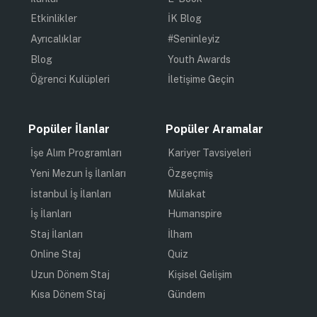
Etkinlikler
İK Blog
Ayrıcalıklar
#Seninleyiz
Blog
Youth Awards
Öğrenci Kulüpleri
İletişime Geçin
Popüler İlanlar
Popüler Aramalar
İşe Alım Programları
Kariyer Tavsiyeleri
Yeni Mezun İş İlanları
Özgeçmiş
İstanbul İş İlanları
Mülakat
İş İlanları
Humanspire
Staj İlanları
İlham
Online Staj
Quiz
Uzun Dönem Staj
Kişisel Gelişim
Kısa Dönem Staj
Gündem