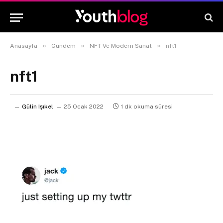
»
»
»
Anasayfa
Gündem
NFT Ve Modern Sanat
nft1
nft1
Gülin Işıkel
25 Ocak 2022
1 dk okuma süresi