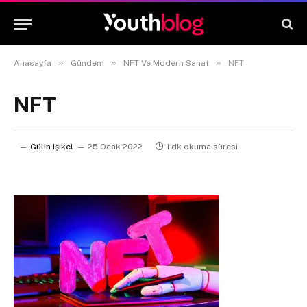
»
»
»
Anasayfa
Gündem
NFT Ve Modern Sanat
NFT
NFT
Gülin Işıkel
25 Ocak 2022
1 dk okuma süresi