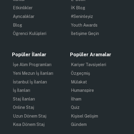
Etkinlikler
İK Blog
Ayrıcalıklar
#Seninleyiz
Blog
Youth Awards
Öğrenci Kulüpleri
İletişime Geçin
Popüler İlanlar
Popüler Aramalar
İşe Alım Programları
Kariyer Tavsiyeleri
Yeni Mezun İş İlanları
Özgeçmiş
İstanbul İş İlanları
Mülakat
İş İlanları
Humanspire
Staj İlanları
İlham
Online Staj
Quiz
Uzun Dönem Staj
Kişisel Gelişim
Kısa Dönem Staj
Gündem