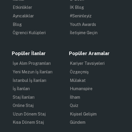
Etkinlikler
İK Blog
Ayrıcalıklar
#Seninleyiz
Blog
Youth Awards
Öğrenci Kulüpleri
İletişime Geçin
Popüler İlanlar
Popüler Aramalar
İşe Alım Programları
Kariyer Tavsiyeleri
Yeni Mezun İş İlanları
Özgeçmiş
İstanbul İş İlanları
Mülakat
İş İlanları
Humanspire
Staj İlanları
İlham
Online Staj
Quiz
Uzun Dönem Staj
Kişisel Gelişim
Kısa Dönem Staj
Gündem