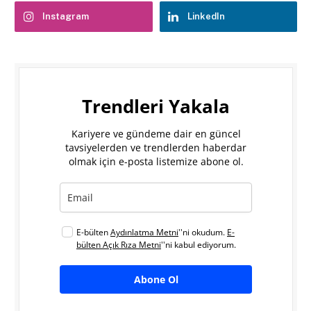
Instagram
LinkedIn
Trendleri Yakala
Kariyere ve gündeme dair en güncel
tavsiyelerden ve trendlerden haberdar
olmak için e-posta listemize abone ol.
E-bülten
Aydınlatma Metni
''ni okudum.
E-
bülten Açık Rıza Metni
''ni kabul ediyorum.
Abone Ol