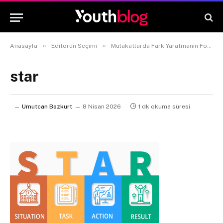
»
»
Anasayfa
Editörün Seçimi
Mülakatlarda Fark Yaratmanın Formülü: STAR Tekniği
star
Umutcan Bozkurt
8 Nisan 2026
1 dk okuma süresi