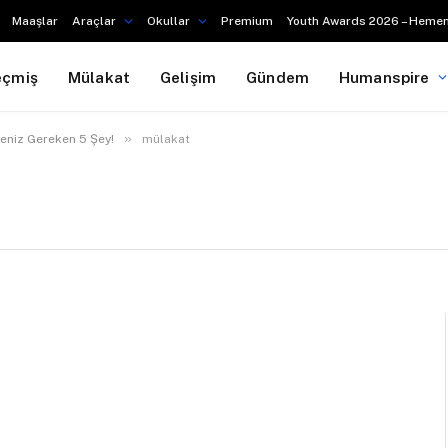
Maaşlar
Araçlar
Okullar
Premium
Youth Awards 2026 – Hemen
eçmiş
Mülakat
Gelişim
Gündem
Humanspire
»
eniz Gereken 5 Şey!
mülakat