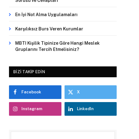
Sorusu ve Cevapları
En İyi Not Alma Uygulamaları
Karşılıksız Burs Veren Kurumlar
MBTI Kişilik Tipinize Göre Hangi Meslek
Gruplarını Tercih Etmelisiniz?
BIZI TAKIP EDIN
Facebook
X
Instagram
LinkedIn