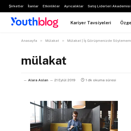
Şirketler
İlanlar
Etkinlikler
Ayrıcalıklar
Satış Liderleri Akademisi
Kariyer Tavsiyeleri
Özg
»
»
Anasayfa
Mülakat
Mülakat | İş Görüşmenizde Söylemem
mülakat
Alara Aslan
21 Eylül 2019
1 dk okuma süresi