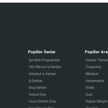
Popüler İlanlar
Popüler Ara
İşe Alım Programları
Kariyer Tavsiy
Yeni Mezun İş İlanları
Özgeçmiş
İstanbul İş İlanları
Mülakat
İş İlanları
Humanspire
Staj İlanları
İlham
Online Staj
Quiz
Uzun Dönem Staj
Kişisel Gelişim