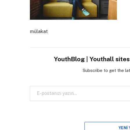
mülakat
YouthBlog | Youthall site
Subscribe to get the la
E-postanızı yazın…
YENI