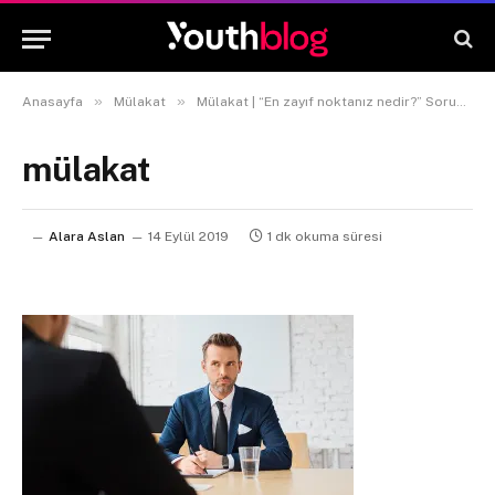
»
»
Anasayfa
Mülakat
Mülakat | “En zayıf noktanız nedir?” Sorusuna Verebileceğiniz Cevaplar!
mülakat
Alara Aslan
14 Eylül 2019
1 dk okuma süresi