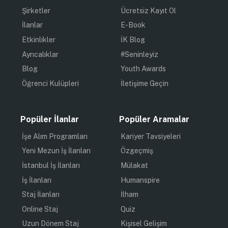
Şirketler
Ücretsiz Kayıt Ol
İlanlar
E-Book
Etkinlikler
İK Blog
Ayrıcalıklar
#Seninleyiz
Blog
Youth Awards
Öğrenci Kulüpleri
İletişime Geçin
Popüler İlanlar
Popüler Aramalar
İşe Alım Programları
Kariyer Tavsiyeleri
Yeni Mezun İş İlanları
Özgeçmiş
İstanbul İş İlanları
Mülakat
İş İlanları
Humanspire
Staj İlanları
İlham
Online Staj
Quiz
Uzun Dönem Staj
Kişisel Gelişim