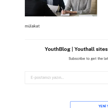
mülakat
YouthBlog | Youthall site
Subscribe to get the la
E-postanızı yazın…
YENI