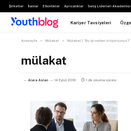
Şirketler
İlanlar
Etkinlikler
Ayrıcalıklar
Satış Liderleri Akademisi
Kariyer Tavsiyeleri
Özg
»
»
Anasayfa
Mülakat
Mülakat | “Bu işi neden istiyorsunuz?
mülakat
Alara Aslan
14 Eylül 2019
1 dk okuma süresi