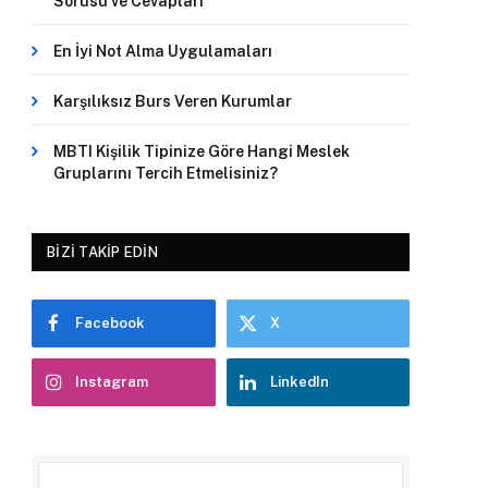
Sorusu ve Cevapları
En İyi Not Alma Uygulamaları
Karşılıksız Burs Veren Kurumlar
MBTI Kişilik Tipinize Göre Hangi Meslek
Gruplarını Tercih Etmelisiniz?
BIZI TAKIP EDIN
Facebook
X
Instagram
LinkedIn