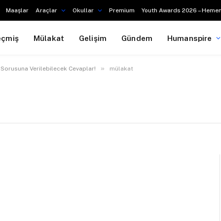
Maaşlar
Araçlar
Okullar
Premium
Youth Awards 2026 – Hemen
eçmiş
Mülakat
Gelişim
Gündem
Humanspire
»
” Sorusuna Verilebilecek Cevaplar!
mülakat