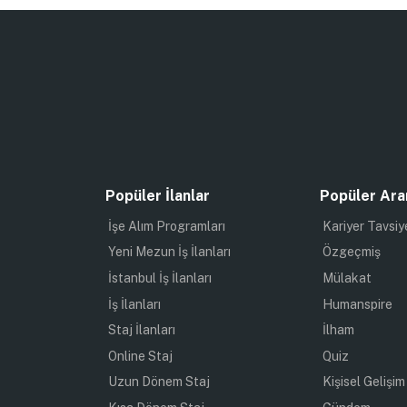
Popüler İlanlar
Popüler Ara
İşe Alım Programları
Kariyer Tavsiy
Yeni Mezun İş İlanları
Özgeçmiş
İstanbul İş İlanları
Mülakat
İş İlanları
Humanspire
Staj İlanları
İlham
Online Staj
Quiz
Uzun Dönem Staj
Kişisel Gelişim