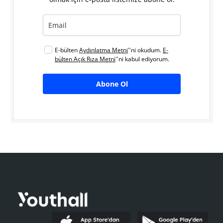
E-bülten
Aydınlatma Metni
''ni okudum.
E-
bülten Açık Rıza Metni
''ni kabul ediyorum.
Abone Ol