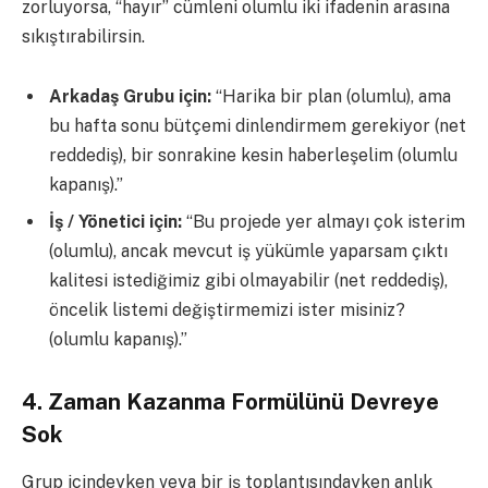
zorluyorsa, “hayır” cümleni olumlu iki ifadenin arasına
sıkıştırabilirsin.
Arkadaş Grubu için:
“Harika bir plan (olumlu), ama
bu hafta sonu bütçemi dinlendirmem gerekiyor (net
reddediş), bir sonrakine kesin haberleşelim (olumlu
kapanış).”
İş / Yönetici için:
“Bu projede yer almayı çok isterim
(olumlu), ancak mevcut iş yükümle yaparsam çıktı
kalitesi istediğimiz gibi olmayabilir (net reddediş),
öncelik listemi değiştirmemizi ister misiniz?
(olumlu kapanış).”
4. Zaman Kazanma Formülünü Devreye
Sok
Grup içindeyken veya bir iş toplantısındayken anlık