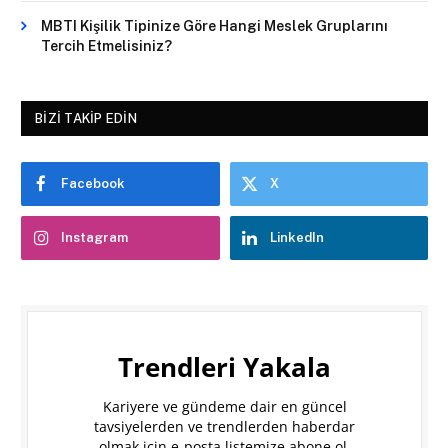
MBTI Kişilik Tipinize Göre Hangi Meslek Gruplarını
Tercih Etmelisiniz?
BIZI TAKIP EDIN
Facebook
X
Instagram
LinkedIn
Trendleri Yakala
Kariyere ve gündeme dair en güncel
tavsiyelerden ve trendlerden haberdar
olmak için e-posta listemize abone ol.