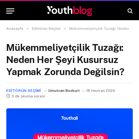
»
»
Anasayfa
Editörün Seçimi
Mükemmeliyetçilik Tuzağı: Neden Her Şeyi Kusursuz Yapmak Zorunda Değilsin?
Mükemmeliyetçilik Tuzağı:
Neden Her Şeyi Kusursuz
Yapmak Zorunda Değilsin?
EDITÖRÜN SEÇIMI
Umutcan Bozkurt
18 Haziran 2026
3 dk okuma süresi