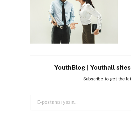
YouthBlog | Youthall site
Subscribe to get the la
E-postanızı yazın…