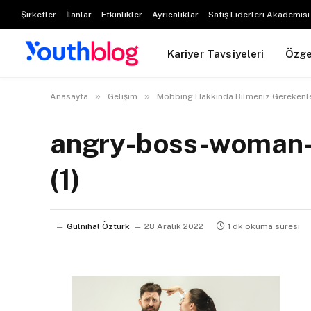
Şirketler
İlanlar
Etkinlikler
Ayrıcalıklar
Satış Liderleri Akademisi
Kariyer Tavsiyeleri
Özg
»
»
Anasayfa
Gelişim
Mobbing Hakkında Bilmeniz Gerekenl
angry-boss-woman-s
(1)
Gülnihal Öztürk
28 Aralık 2022
1 dk okuma süresi