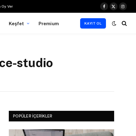
 Oy Ver
Facebook
X
Instag
(Twitter)
Keşfet
Premium
KAYIT OL
ce-studio
POPÜLER İÇERIKLER