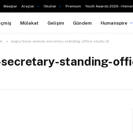
Maaşlar
Araçlar
Okullar
Premium
Youth Awards 2026 – Hemen
eçmiş
Mülakat
Gelişim
Gündem
Humanspire
»
er
angry-boss-woman-secretary-standing-office-studio (1)
ecretary-standing-offi