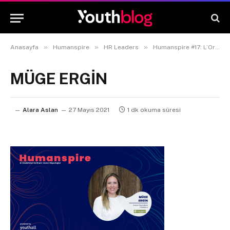
»
»
»
Anasayfa
Humanspire
HR Leaders
Humanspire #17: L’Oréal İnsan Kaynakları Direktörü Demet Hatipoğlu Akman
MÜGE ERGİN
Alara Aslan
27 Mayıs 2021
1 dk okuma süresi