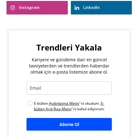
Instagram
LinkedIn
Trendleri Yakala
Kariyere ve gündeme dair en güncel
tavsiyelerden ve trendlerden haberdar
olmak için e-posta listemize abone ol.
E-bülten
Aydınlatma Metni
''ni okudum.
E-
bülten Açık Rıza Metni
''ni kabul ediyorum.
Abone Ol