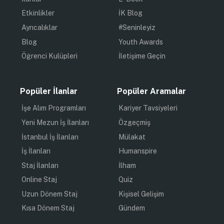
Etkinlikler
İK Blog
Ayrıcalıklar
#Seninleyiz
Blog
Youth Awards
Öğrenci Kulüpleri
İletişime Geçin
Popüler İlanlar
Popüler Aramalar
İşe Alım Programları
Kariyer Tavsiyeleri
Yeni Mezun İş İlanları
Özgeçmiş
İstanbul İş İlanları
Mülakat
İş İlanları
Humanspire
Staj İlanları
İlham
Online Staj
Quiz
Uzun Dönem Staj
Kişisel Gelişim
Kısa Dönem Staj
Gündem