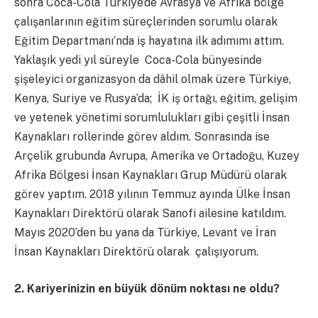
sonra Coca-Cola Türkiye’de Avrasya ve Afrika bölge
çalışanlarının eğitim süreçlerinden sorumlu olarak
Eğitim Departmanı’nda iş hayatına ilk adımımı attım.
Yaklaşık yedi yıl süreyle Coca-Cola bünyesinde
şişeleyici organizasyon da dâhil olmak üzere Türkiye,
Kenya, Suriye ve Rusya’da; İK iş ortağı, eğitim, gelişim
ve yetenek yönetimi sorumlulukları gibi çeşitli İnsan
Kaynakları rollerinde görev aldım. Sonrasında ise
Arçelik grubunda Avrupa, Amerika ve Ortadoğu, Kuzey
Afrika Bölgesi İnsan Kaynakları Grup Müdürü olarak
görev yaptım. 2018 yılının Temmuz ayında Ülke İnsan
Kaynakları Direktörü olarak Sanofi ailesine katıldım.
Mayıs 2020’den bu yana da Türkiye, Levant ve İran
İnsan Kaynakları Direktörü olarak çalışıyorum.
2. Kariyerinizin en büyük dönüm noktası ne oldu?