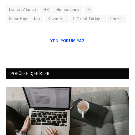
Demet Akman
HR
Humanspire
IK
İnsan Kaynakları
Kozmetik
L'Oréal Türkiye
Loreal
YENI YORUM YAZ
POPÜLER İÇERIKLER