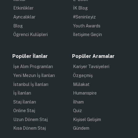
Etkinlikler
İK Blog
Ayrıcalıklar
#Seninleyiz
Blog
Youth Awards
Öğrenci Kulüpleri
İletişime Geçin
Popüler İlanlar
Popüler Aramalar
İşe Alım Programları
Kariyer Tavsiyeleri
Yeni Mezun İş İlanları
Özgeçmiş
İstanbul İş İlanları
Mülakat
İş İlanları
Humanspire
Staj İlanları
İlham
Online Staj
Quiz
Uzun Dönem Staj
Kişisel Gelişim
Kısa Dönem Staj
Gündem