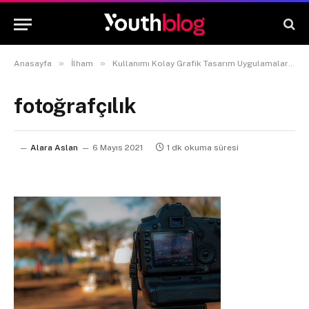
»
»
»
Anasayfa
İlham
Kullanımı Kolay Grafik Tasarım Uygulamaları
fotoğrafçılık
Alara Aslan
6 Mayıs 2021
1 dk okuma süresi