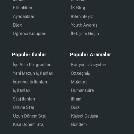
Etkinlikler
İK Blog
Ayrıcalıklar
#Seninleyiz
Blog
Youth Awards
Öğrenci Kulüpleri
İletişime Geçin
Popüler İlanlar
Popüler Aramalar
İşe Alım Programları
Kariyer Tavsiyeleri
Yeni Mezun İş İlanları
Özgeçmiş
İstanbul İş İlanları
Mülakat
İş İlanları
Humanspire
Staj İlanları
İlham
Online Staj
Quiz
Uzun Dönem Staj
Kişisel Gelişim
Kısa Dönem Staj
Gündem