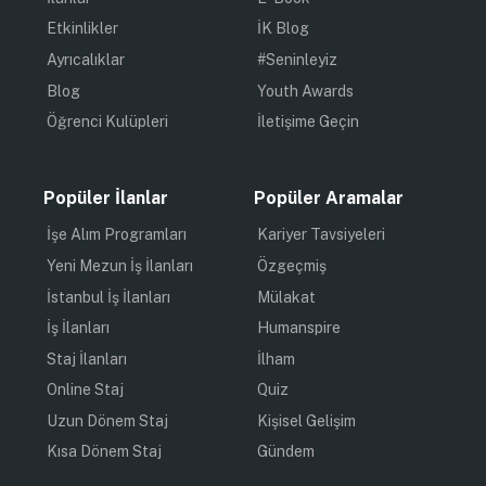
Etkinlikler
İK Blog
Ayrıcalıklar
#Seninleyiz
Blog
Youth Awards
Öğrenci Kulüpleri
İletişime Geçin
Popüler İlanlar
Popüler Aramalar
İşe Alım Programları
Kariyer Tavsiyeleri
Yeni Mezun İş İlanları
Özgeçmiş
İstanbul İş İlanları
Mülakat
İş İlanları
Humanspire
Staj İlanları
İlham
Online Staj
Quiz
Uzun Dönem Staj
Kişisel Gelişim
Kısa Dönem Staj
Gündem